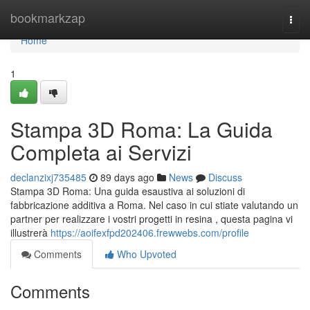
Home
bookmarkzap
Togg
navi
Home
1
Stampa 3D Roma: La Guida
Completa ai Servizi
declanzixj735485
89 days ago
News
Discuss
Stampa 3D Roma: Una guida esaustiva ai soluzioni di
fabbricazione additiva a Roma. Nel caso in cui stiate valutando un
partner per realizzare i vostri progetti in resina , questa pagina vi
illustrerà
https://aoifexfpd202406.frewwebs.com/profile
Comments
Who Upvoted
Comments