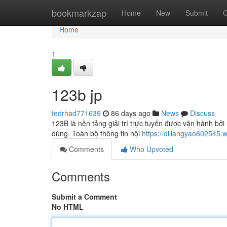
Home
bookmarkzap
Home
New
Submit
G
Home
1
123b jp
tedrhad771639
86 days ago
News
Discuss
123B là nền tảng giải trí trực tuyến được vận hành bởi
dùng. Toàn bộ thông tin hội
https://dillangyao602545.
Comments
Who Upvoted
Comments
Submit a Comment
No HTML