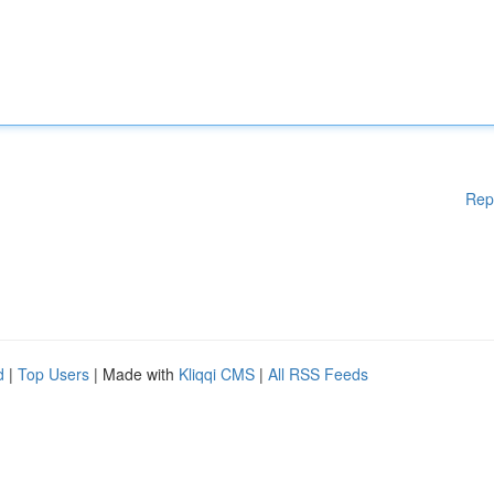
Rep
d
|
Top Users
| Made with
Kliqqi CMS
|
All RSS Feeds