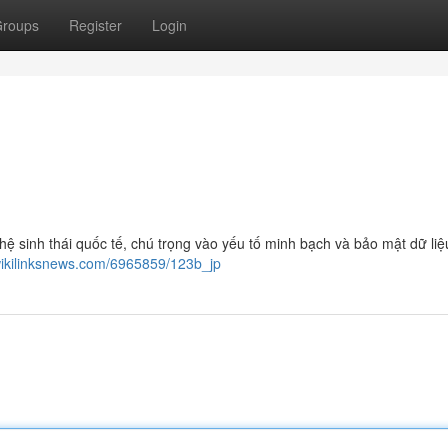
roups
Register
Login
 hệ sinh thái quốc tế, chú trọng vào yếu tố minh bạch và bảo mật dữ li
wikilinksnews.com/6965859/123b_jp