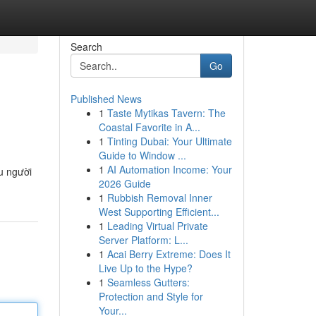
Search
Go
Published News
1
Taste Mytikas Tavern: The
Coastal Favorite in A...
1
Tinting Dubai: Your Ultimate
Guide to Window ...
1
AI Automation Income: Your
ệu người
2026 Guide
1
Rubbish Removal Inner
West Supporting Efficient...
1
Leading Virtual Private
Server Platform: L...
1
Acai Berry Extreme: Does It
Live Up to the Hype?
1
Seamless Gutters:
Protection and Style for
Your...