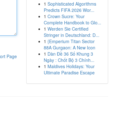
1
Sophisticated Algorithms
Predicts FIFA 2026 Wor...
1
Crown Sucre: Your
Complete Handbook to Glo...
1
Werden Sie Certified
Stringer in Deutschland: D...
1
{Emperium Titan Sector
88A Gurgaon: A New Icon
1
Dàn Đề 36 Số Khung 3
ort Page
Ngày : Chốt Bộ 3 Chính...
1
Maldives Holidays: Your
Ultimate Paradise Escape