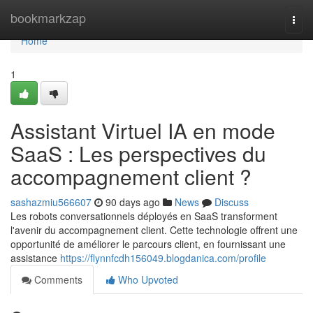
Home
bookmarkzap
Togg
navi
Home
1
Assistant Virtuel IA en mode
SaaS : Les perspectives du
accompagnement client ?
sashazmiu566607
90 days ago
News
Discuss
Les robots conversationnels déployés en SaaS transforment
l'avenir du accompagnement client. Cette technologie offrent une
opportunité de améliorer le parcours client, en fournissant une
assistance
https://flynnfcdh156049.blogdanica.com/profile
Comments
Who Upvoted