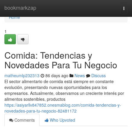
Home
bookmarkzap
Togg
navi
Home
1
Comida: Tendencias y
Novedades Para Tu Negocio
matheumlp232313
86 days ago
News
Discuss
El sector alimentario de comida está siempre en constante
evolución, presentando nuevas oportunidades para los
empresarios. Actualmente, observamos un creciente interés por
alimentos sostenibles, productos
https://asiyarllv847852.onesmablog.com/comida-tendencias-y-
novedades-para-tu-negocio-82481172
Comments
Who Upvoted