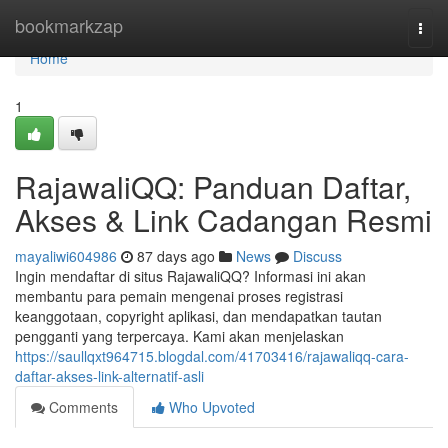
Home
bookmarkzap
Togg
navi
Home
1
RajawaliQQ: Panduan Daftar,
Akses & Link Cadangan Resmi
mayaliwi604986
87 days ago
News
Discuss
Ingin mendaftar di situs RajawaliQQ? Informasi ini akan
membantu para pemain mengenai proses registrasi
keanggotaan, copyright aplikasi, dan mendapatkan tautan
pengganti yang terpercaya. Kami akan menjelaskan
https://saullqxt964715.blogdal.com/41703416/rajawaliqq-cara-
daftar-akses-link-alternatif-asli
Comments
Who Upvoted