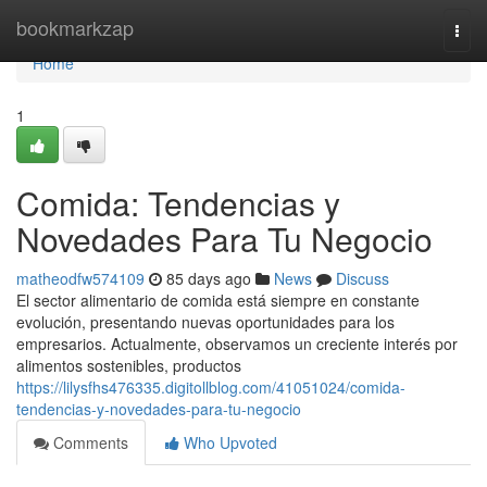
Home
bookmarkzap
Togg
navi
Home
1
Comida: Tendencias y
Novedades Para Tu Negocio
matheodfw574109
85 days ago
News
Discuss
El sector alimentario de comida está siempre en constante
evolución, presentando nuevas oportunidades para los
empresarios. Actualmente, observamos un creciente interés por
alimentos sostenibles, productos
https://lilysfhs476335.digitollblog.com/41051024/comida-
tendencias-y-novedades-para-tu-negocio
Comments
Who Upvoted