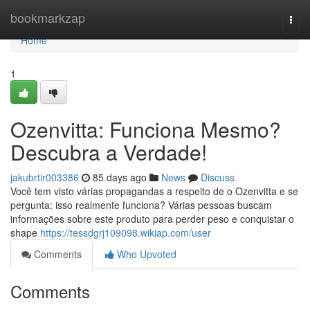
Home
bookmarkzap
Togg
navi
Home
1
Ozenvitta: Funciona Mesmo?
Descubra a Verdade!
jakubrtir003386
85 days ago
News
Discuss
Você tem visto várias propagandas a respeito de o Ozenvitta e se
pergunta: isso realmente funciona? Várias pessoas buscam
informações sobre este produto para perder peso e conquistar o
shape
https://tessdgrj109098.wikiap.com/user
Comments
Who Upvoted
Comments