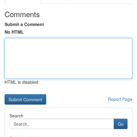
Comments
Submit a Comment
No HTML
HTML is disabled
Report Page
Search
Go