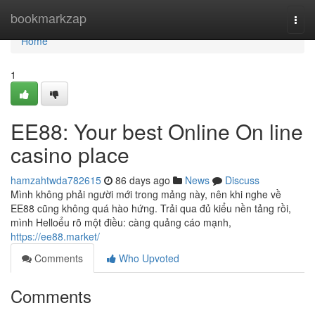
Home
bookmarkzap
Togg
navi
Home
1
EE88: Your best Online On line
casino place
hamzahtwda782615
86 days ago
News
Discuss
Mình không phải người mới trong mảng này, nên khi nghe về
EE88 cũng không quá hào hứng. Trải qua đủ kiểu nền tảng rồi,
mình Helloểu rõ một điều: càng quảng cáo mạnh,
https://ee88.market/
Comments
Who Upvoted
Comments