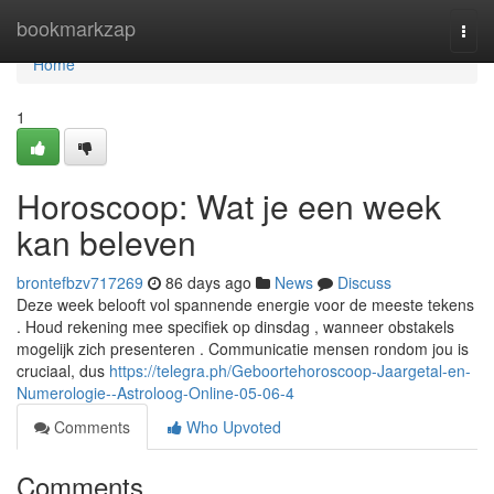
Home
bookmarkzap
Togg
navi
Home
1
Horoscoop: Wat je een week
kan beleven
brontefbzv717269
86 days ago
News
Discuss
Deze week belooft vol spannende energie voor de meeste tekens
. Houd rekening mee specifiek op dinsdag , wanneer obstakels
mogelijk zich presenteren . Communicatie mensen rondom jou is
cruciaal, dus
https://telegra.ph/Geboortehoroscoop-Jaargetal-en-
Numerologie--Astroloog-Online-05-06-4
Comments
Who Upvoted
Comments