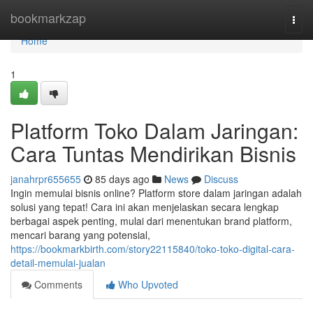
Home
bookmarkzap
Togg
navi
Home
1
Platform Toko Dalam Jaringan:
Cara Tuntas Mendirikan Bisnis
janahrpr655655
85 days ago
News
Discuss
Ingin memulai bisnis online? Platform store dalam jaringan adalah
solusi yang tepat! Cara ini akan menjelaskan secara lengkap
berbagai aspek penting, mulai dari menentukan brand platform,
mencari barang yang potensial,
https://bookmarkbirth.com/story22115840/toko-toko-digital-cara-
detail-memulai-jualan
Comments
Who Upvoted