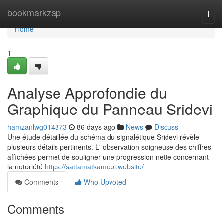
Home
bookmarkzap
Togg
navi
Home
1
Analyse Approfondie du
Graphique du Panneau Sridevi
hamzanlwg014873
86 days ago
News
Discuss
Une étude détaillée du schéma du signalétique Sridevi révèle
plusieurs détails pertinents. L' observation soigneuse des chiffres
affichées permet de souligner une progression nette concernant
la notoriété
https://sattamatkamobi.website/
Comments
Who Upvoted
Comments