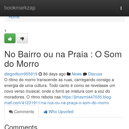
Home
bookmarkzap
Togg
navi
Home
1
No Bairro ou na Praia : O Som
do Morro
diegodtom955919
86 days ago
News
Discuss
O ritmo do morro transcende as ruas, carregando consigo a
energia de uma cultura. Todo canto é como se revelasse um
novo verso musical, onde o forró se mistura com a voz do
moradores. O ritmo rebota nas
https://jimavmi447035.blog-
mall.com/41231911/na-rua-ou-na-praça-o-som-do-morro
Comments
Who Upvoted
Comments