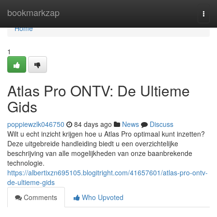
Home
bookmarkzap
Togg
navi
Home
1
Atlas Pro ONTV: De Ultieme
Gids
poppiewzlk046750
84 days ago
News
Discuss
Wilt u echt inzicht krijgen hoe u Atlas Pro optimaal kunt inzetten?
Deze uitgebreide handleiding biedt u een overzichtelijke
beschrijving van alle mogelijkheden van onze baanbrekende
technologie.
https://albertixzn695105.blogitright.com/41657601/atlas-pro-ontv-
de-ultieme-gids
Comments
Who Upvoted