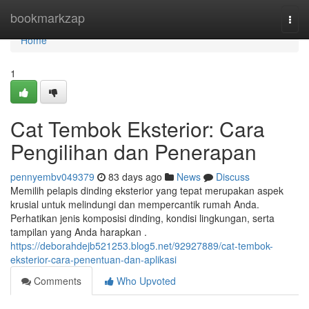
Home
bookmarkzap
Togg
navi
Home
1
Cat Tembok Eksterior: Cara
Pengilihan dan Penerapan
pennyembv049379
83 days ago
News
Discuss
Memilih pelapis dinding eksterior yang tepat merupakan aspek
krusial untuk melindungi dan mempercantik rumah Anda.
Perhatikan jenis komposisi dinding, kondisi lingkungan, serta
tampilan yang Anda harapkan .
https://deborahdejb521253.blog5.net/92927889/cat-tembok-
eksterior-cara-penentuan-dan-aplikasi
Comments
Who Upvoted