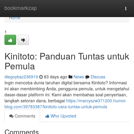
Home
bookmarkzap
Togg
navi
Home
1
Kinitoto: Panduan Tuntas untuk
Pemula
diegoybsz236919
83 days ago
News
Discuss
Ingin mencoba dunia taruhan digital bersama Kinitoto? Informasi
ini akan membimbing Anda, pengguna pemula, untuk mengetahui
dasar-dasar platform ini. Kami akan membahas soal penyertaan,
langkah setoran dana, berbagai
https://marcyszw371200.humor-
blog.com/39783387/kinitoto-cara-tuntas-untuk-pemula
Comments
Who Upvoted
Comments