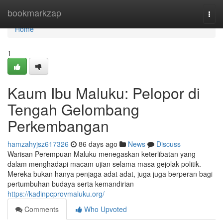
Home
bookmarkzap
Togg
navi
Home
1
Kaum Ibu Maluku: Pelopor di
Tengah Gelombang
Perkembangan
hamzahyjsz617326
86 days ago
News
Discuss
Warisan Perempuan Maluku menegaskan keterlibatan yang
dalam menghadapi macam ujian selama masa gejolak politik.
Mereka bukan hanya penjaga adat adat, juga juga berperan bagi
pertumbuhan budaya serta kemandirian
https://kadinpcprovmaluku.org/
Comments
Who Upvoted