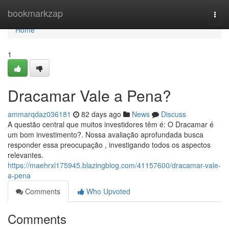
Home
bookmarkzap
Togg
navi
Home
1
Dracamar Vale a Pena?
ammarqdaz036181
82 days ago
News
Discuss
A questão central que muitos investidores têm é: O Dracamar é
um bom investimento?. Nossa avaliação aprofundada busca
responder essa preocupação , investigando todos os aspectos
relevantes.
https://maehrxl175945.blazingblog.com/41157600/dracamar-vale-
a-pena
Comments
Who Upvoted
Comments