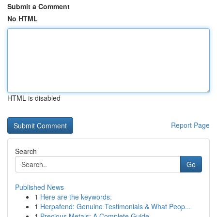
Submit a Comment
No HTML
HTML is disabled
Report Page
Search
Go
Published News
1
Here are the keywords:
1
Herpafend: Genuine Testimonials & What Peop...
1
Precious Metals: A Complete Guide