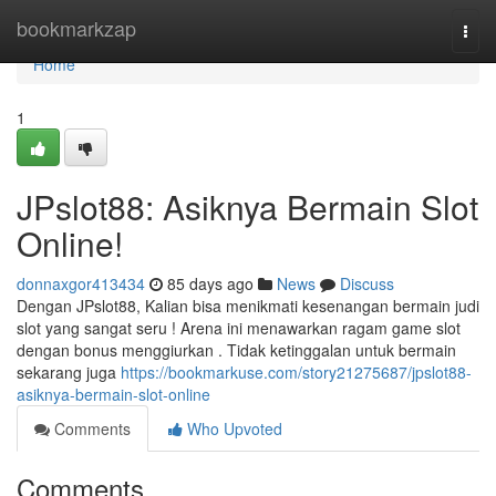
Home
bookmarkzap
Togg
navi
Home
1
JPslot88: Asiknya Bermain Slot
Online!
donnaxgor413434
85 days ago
News
Discuss
Dengan JPslot88, Kalian bisa menikmati kesenangan bermain judi
slot yang sangat seru ! Arena ini menawarkan ragam game slot
dengan bonus menggiurkan . Tidak ketinggalan untuk bermain
sekarang juga
https://bookmarkuse.com/story21275687/jpslot88-
asiknya-bermain-slot-online
Comments
Who Upvoted
Comments