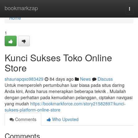
Home
bookmarkzap
Togg
navi
Home
1
Kunci Sukses Toko Online
Store
shaunapqxo983429
84 days ago
News
Discuss
Untuk memperoleh pertumbuhan luar biasa pada situs daring
Anda kini, Anda harus menerapkan beberapa teknik . Mulailah
dengan perhatian pada kemudahan pelanggan, ciptakan navigasi
yang mudah
https://bookmarkforce.com/story21582897/kunci-
sukses-platform-online-store
Comments
Who Upvoted
Comments