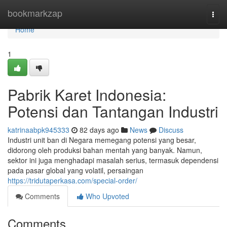
Home
bookmarkzap
Togg
navi
Home
1
Pabrik Karet Indonesia:
Potensi dan Tantangan Industri
katrinaabpk945333
82 days ago
News
Discuss
Industri unit ban di Negara memegang potensi yang besar,
didorong oleh produksi bahan mentah yang banyak. Namun,
sektor ini juga menghadapi masalah serius, termasuk dependensi
pada pasar global yang volatil, persaingan
https://tridutaperkasa.com/special-order/
Comments
Who Upvoted
Comments