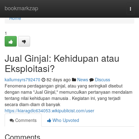
Home
bookmarkzap
Togg
navi
Home
1
Jual Ginjal: Kehidupan atau
Eksploitasi?
kallumsyrs792470
82 days ago
News
Discuss
Fenomena perdagangan ginjal, atau yang seringkali disebut
dengan nama "Jual Ginjal," memunculkan pertanyaan mendalam
tentang nilai kehidupan manusia . Kegiatan ini, yang terjadi
secara diam-diam di banyak
https://kiaragdlc634053.wikipublicist.com/user
Comments
Who Upvoted
Comments