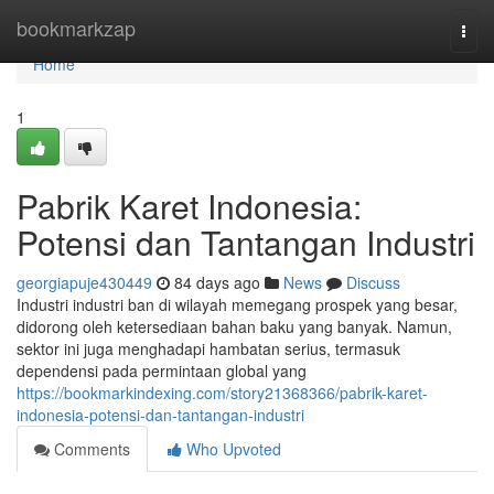
Home
bookmarkzap
Togg
navi
Home
1
Pabrik Karet Indonesia:
Potensi dan Tantangan Industri
georgiapuje430449
84 days ago
News
Discuss
Industri industri ban di wilayah memegang prospek yang besar,
didorong oleh ketersediaan bahan baku yang banyak. Namun,
sektor ini juga menghadapi hambatan serius, termasuk
dependensi pada permintaan global yang
https://bookmarkindexing.com/story21368366/pabrik-karet-
indonesia-potensi-dan-tantangan-industri
Comments
Who Upvoted