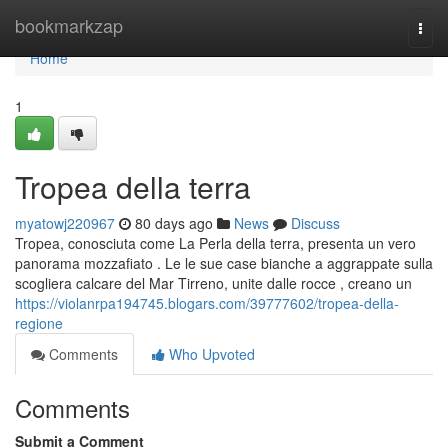
Home
bookmarkzap
Togg
navi
Home
1
Tropea della terra
myatowj220967
80 days ago
News
Discuss
Tropea, conosciuta come La Perla della terra, presenta un vero
panorama mozzafiato . Le le sue case bianche a aggrappate sulla
scogliera calcare del Mar Tirreno, unite dalle rocce , creano un
https://violanrpa194745.blogars.com/39777602/tropea-della-
regione
Comments
Who Upvoted
Comments
Submit a Comment