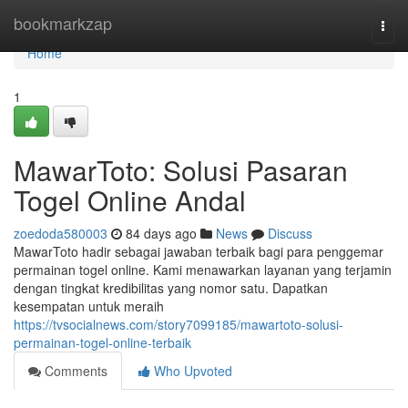
Home
bookmarkzap
Togg
navi
Home
1
MawarToto: Solusi Pasaran
Togel Online Andal
zoedoda580003
84 days ago
News
Discuss
MawarToto hadir sebagai jawaban terbaik bagi para penggemar
permainan togel online. Kami menawarkan layanan yang terjamin
dengan tingkat kredibilitas yang nomor satu. Dapatkan
kesempatan untuk meraih
https://tvsocialnews.com/story7099185/mawartoto-solusi-
permainan-togel-online-terbaik
Comments
Who Upvoted