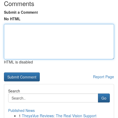
Comments
Submit a Comment
No HTML
HTML is disabled
Report Page
Search
Go
Published News
1
TheyaVue Reviews: The Real Vision Support