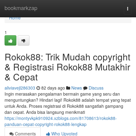
Home
bookmarkzap
Togg
navi
Home
1
Rokok88: Trik Mudah copyright
& Registrasi Rokok88 Mutakhir
& Cepat
aliviavejl286303
82 days ago
News
Discuss
Ingin merasakan pengalaman bermain game yang seru dan
menguntungkan? Hindari lagi! Rokok88 adalah tempat yang tepat
untuk Anda. Proses registrasi di Rokok88 sangatlah gampang
dan cepat. Anda bisa langsung menikmati
https://montyvkpk910924.xzblogs.com/81708613/rokok88-
panduan-cepat-copyright-rokok88-lengkap
Comments
Who Upvoted