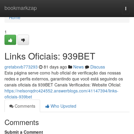
Home
bookmarkzap
Togg
navi
Home
1
Links Oficiais: 939BET
gretabxvb773293
81 days ago
News
Discuss
Esta página serve como hub oficial de verificação das nossas
redes e perfis externos, garantindo que você está seguindo os
canais oficiais da 939BET Canais Verificados: Website Oficial:
https://nelsonqdrc424552.answerblogs.com/41147394/links-
oficiais-939bet
Comments
Who Upvoted
Comments
Submit a Comment