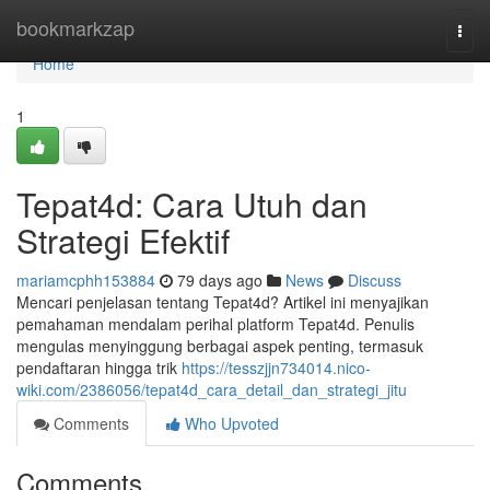
Home
bookmarkzap
Togg
navi
Home
1
Tepat4d: Cara Utuh dan
Strategi Efektif
mariamcphh153884
79 days ago
News
Discuss
Mencari penjelasan tentang Tepat4d? Artikel ini menyajikan
pemahaman mendalam perihal platform Tepat4d. Penulis
mengulas menyinggung berbagai aspek penting, termasuk
pendaftaran hingga trik
https://tesszjjn734014.nico-
wiki.com/2386056/tepat4d_cara_detail_dan_strategi_jitu
Comments
Who Upvoted
Comments