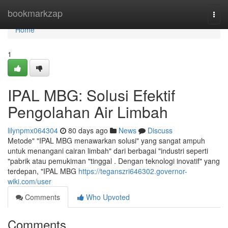
Home
bookmarkzap
Togg
navi
Home
1
IPAL MBG: Solusi Efektif
Pengolahan Air Limbah
lilynpmx064304
80 days ago
News
Discuss
Metode" "IPAL MBG menawarkan solusi" yang sangat ampuh
untuk menangani cairan limbah" dari berbagai "industri seperti
"pabrik atau pemukiman "tinggal . Dengan teknologi inovatif" yang
terdepan, "IPAL MBG
https://teganszri646302.governor-
wiki.com/user
Comments
Who Upvoted
Comments