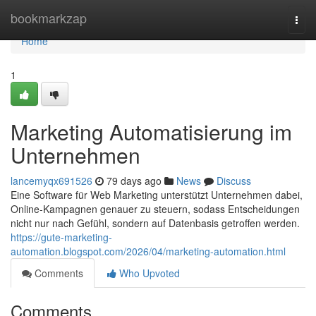
Home
bookmarkzap
Togg
navi
Home
1
Marketing Automatisierung im
Unternehmen
lancemyqx691526
79 days ago
News
Discuss
Eine Software für Web Marketing unterstützt Unternehmen dabei,
Online-Kampagnen genauer zu steuern, sodass Entscheidungen
nicht nur nach Gefühl, sondern auf Datenbasis getroffen werden.
https://gute-marketing-
automation.blogspot.com/2026/04/marketing-automation.html
Comments
Who Upvoted
Comments