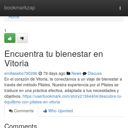
Home
bookmarkzap
Togg
navi
Home
1
Encuentra tu bienestar en
Vitoria
emiliasebo790286
79 days ago
News
Discuss
En el corazón de Vitoria, te conectamos a un viaje de bienestar a
través del método Pilates. Nuestra experiencia por el Pilates se
traduce en una práctica efectiva, adaptada a tus necesidades y
objetivos.
https://userbookmark.com/story21364404/descubre-tu-
equilibrio-con-pilates-en-vitoria
Comments
Who Upvoted
Comments