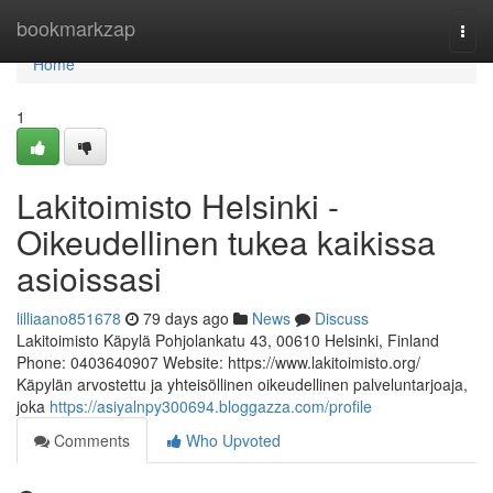
Home
bookmarkzap
Togg
navi
Home
1
Lakitoimisto Helsinki -
Oikeudellinen tukea kaikissa
asioissasi
lilliaano851678
79 days ago
News
Discuss
Lakitoimisto Käpylä Pohjolankatu 43, 00610 Helsinki, Finland
Phone: 0403640907 Website: https://www.lakitoimisto.org/
Käpylän arvostettu ja yhteisöllinen oikeudellinen palveluntarjoaja,
joka
https://asiyalnpy300694.bloggazza.com/profile
Comments
Who Upvoted