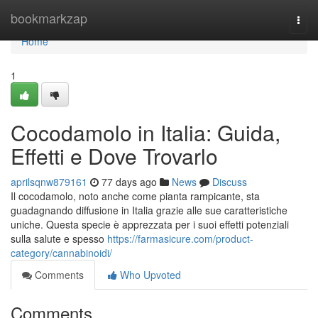
Home
bookmarkzap
Togg
navi
Home
1
Cocodamolo in Italia: Guida,
Effetti e Dove Trovarlo
aprilsqnw879161
77 days ago
News
Discuss
Il cocodamolo, noto anche come pianta rampicante, sta
guadagnando diffusione in Italia grazie alle sue caratteristiche
uniche. Questa specie è apprezzata per i suoi effetti potenziali
sulla salute e spesso
https://farmasicure.com/product-
category/cannabinoidi/
Comments
Who Upvoted
Comments