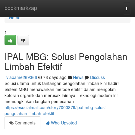
Home
bookmarkzap
Togg
navi
Home
1
IPAL MBG: Solusi Pengolahan
Limbah Efektif
liviabame269366
78 days ago
News
Discuss
Solusi utama untuk tantangan pengolahan limbah kini hadir!
Sistem MBG menawarkan metode efektif dalam mengolah
kotoran organik dan merusak lainnya. Teknologi modern ini
memungkinkan langkah pemecahan
https://esocialmall.com/story7000879/ipal-mbg-solusi-
pengolahan-limbah-efektif
Comments
Who Upvoted