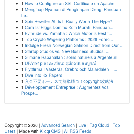
1
How to Configure an SSL Certificate on Apache
1
Menginap Nyaman di Penginapan Dieng: Panduan
Le...
1
Spin Rewriter AI: Is It Really Worth The Hype?
1
Cara Isi Higgs Domino Koin Murah: Panduan...
1
Evinrude vs. Yamaha : Which Motor is Best f...
1
Top Crypto Wagering Platforms : 2026 Forec...
1
Indulge Fresh Norwegian Salmon Direct from Our ...
1
Startup Studios vs. New Business Studios: ...
1
Slimane Rabahallah : soins naturels à Argenteuil
1
UFA191p ลงทะเบียน: คู่มือฉบับสมบูรณ์
1
Flyttfirma i Västerås, Örebro och Mälardalen – ...
1
Dive into K2 Papers
1
入金不要ボーナスで簡単勝つ！copyright攻略法
1
Développement Entreprise : Augmentez Vos
Prospe...
Copyright © 2026 |
Advanced Search
|
Live
|
Tag Cloud
|
Top
Users
| Made with
Kliqqi CMS
|
All RSS Feeds