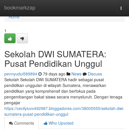
Home
bookmarkzap
Togg
navi
Home
1
Sekolah DWI SUMATERA:
Pusat Pendidikan Unggul
pennyudui589894
79 days ago
News
Discuss
Sekolah Sekolah DWI SUMATERA hadir sebagai pusat
pendidikan unggulan di wilayah Sumatera, menawarkan
pendidikan yang komprehensif dan berfokus pada
pengembangan bakat siswa secara menyeluruh. Dengan tenaga
pengajar
https://cecilyiuvv492987.bloggadores.com/38005555/sekolah-dwi-
sumatera-pusat-pendidikan-unggul
Comments
Who Upvoted