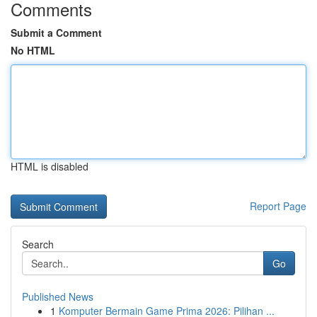
Comments
Submit a Comment
No HTML
HTML is disabled
Report Page
Search
Go
Published News
1
Komputer Bermain Game Prima 2026: Pilihan ...