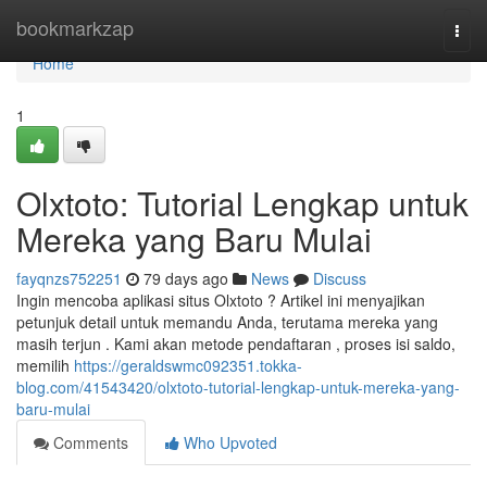
Home
bookmarkzap
Togg
navi
Home
1
Olxtoto: Tutorial Lengkap untuk
Mereka yang Baru Mulai
fayqnzs752251
79 days ago
News
Discuss
Ingin mencoba aplikasi situs Olxtoto ? Artikel ini menyajikan
petunjuk detail untuk memandu Anda, terutama mereka yang
masih terjun . Kami akan metode pendaftaran , proses isi saldo,
memilih
https://geraldswmc092351.tokka-
blog.com/41543420/olxtoto-tutorial-lengkap-untuk-mereka-yang-
baru-mulai
Comments
Who Upvoted