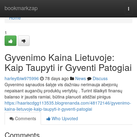
Home
bookmarkzap
Togg
navi
Home
1
Gyvenimo Kaina Lietuvoje:
Kaip Taupyti ir Gyventi Patogiai
harleytbiw975996
78 days ago
News
Discuss
Gyvenimo sąnaudos šalyje vis dažniau nerimauja abejonių
nepaisant augančių produktų vertybių . Turint išlaikyti finansų
balanso ir jaustis ramiai, būtina planuoti atidžiai pinigus
https://haariscdgg113535.blogrenanda.com/48172146/gyvenimo-
kaina-lietuvoje-kaip-taupyti-ir-gyventi-patogiai
Comments
Who Upvoted
Comments