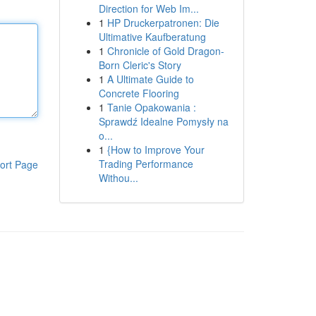
Direction for Web Im...
1
HP Druckerpatronen: Die
Ultimative Kaufberatung
1
Chronicle of Gold Dragon-
Born Cleric's Story
1
A Ultimate Guide to
Concrete Flooring
1
Tanie Opakowania :
Sprawdź Idealne Pomysły na
o...
1
{How to Improve Your
Trading Performance
ort Page
Withou...