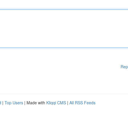
Rep
d
|
Top Users
| Made with
Kliqqi CMS
|
All RSS Feeds