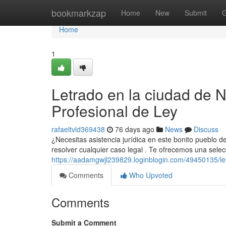
Home
bookmarkzap
Home
New
Submit
G
Home
1
Letrado en la ciudad de N
Profesional de Ley
rafaeltvld369438
76 days ago
News
Discuss
¿Necesitas asistencia jurídica en este bonito pueblo d
resolver cualquier caso legal . Te ofrecemos una sel
https://aadamgwjl239829.loginblogin.com/49450135/let
Comments
Who Upvoted
Comments
Submit a Comment