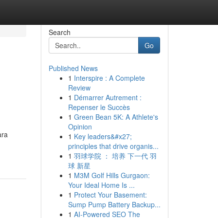
Search
Go
Published News
1
Interspire : A Complete
Review
1
Démarrer Autrement :
Repenser le Succès
1
Green Bean 5K: A Athlete's
Opinion
ara
1
Key leaders&#x27;
principles that drive organis...
1
羽球学院 ： 培养 下一代 羽
球 新星
1
M3M Golf Hills Gurgaon:
Your Ideal Home Is ...
1
Protect Your Basement:
Sump Pump Battery Backup...
1
AI-Powered SEO The