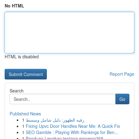
No HTML
HTML is disabled
Report Page
Search
Go
Published News
1
رقيه الظهور: دليل شامل ومبسط
1
Fixing Upvc Door Handles Near Me: A Quick Fix
1
SEO Gamble : Playing With Rankings for Ben...
1
Panduan Lengkap tentang emperor268