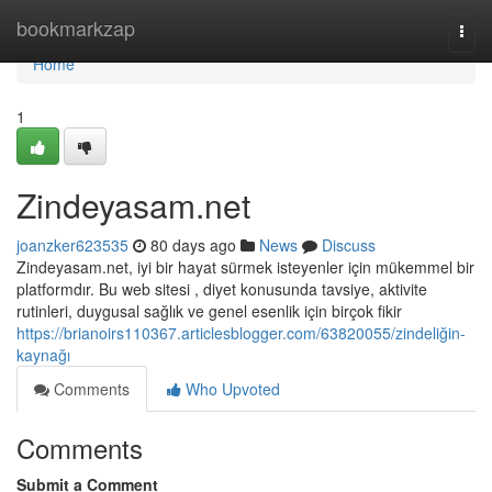
Home
bookmarkzap
Togg
navi
Home
1
Zindeyasam.net
joanzker623535
80 days ago
News
Discuss
Zindeyasam.net, iyi bir hayat sürmek isteyenler için mükemmel bir
platformdır. Bu web sitesi , diyet konusunda tavsiye, aktivite
rutinleri, duygusal sağlık ve genel esenlik için birçok fikir
https://brianoirs110367.articlesblogger.com/63820055/zindeliğin-
kaynağı
Comments
Who Upvoted
Comments
Submit a Comment