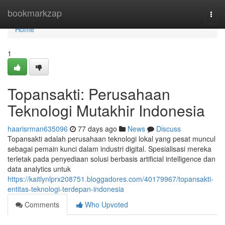
Home
bookmarkzap
Togg
navi
Home
1
Topansakti: Perusahaan
Teknologi Mutakhir Indonesia
haarisrman635096
77 days ago
News
Discuss
Topansakti adalah perusahaan teknologi lokal yang pesat muncul
sebagai pemain kunci dalam industri digital. Spesialisasi mereka
terletak pada penyediaan solusi berbasis artificial intelligence dan
data analytics untuk
https://kaitlynlprx208751.bloggadores.com/40179967/topansakti-
entitas-teknologi-terdepan-indonesia
Comments
Who Upvoted