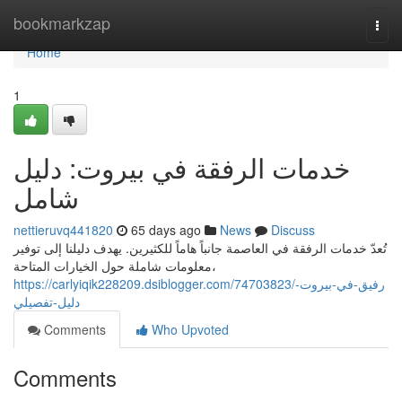
Home
bookmarkzap
Togg
navi
Home
1
خدمات الرفقة في بيروت: دليل
شامل
nettieruvq441820
65 days ago
News
Discuss
تُعدّ خدمات الرفقة في العاصمة جانباً هاماً للكثيرين. يهدف دليلنا إلى توفير
معلومات شاملة حول الخيارات المتاحة،
https://carlyiqik228209.dsiblogger.com/74703823/رفيق-في-بيروت-
دليل-تفصيلي
Comments
Who Upvoted
Comments