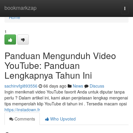
Home
bookmarkzap
Togg
navi
Home
1
Panduan Mengunduh Video
YouTube: Panduan
Lengkapnya Tahun Ini
sachinvfgi893556
66 days ago
News
Discuss
Ingin menikmati video YouTube favorit Anda untuk diputar tanpa
perlu ? Dalam artikel ini, kami akan penjelasan lengkap mengenai
tips memperolah klip YouTube di tahun ini . Tersedia macam opsi
https://instadown.fr
Comments
Who Upvoted