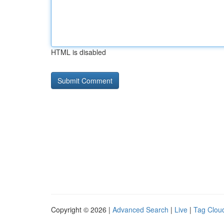
HTML is disabled
Copyright © 2026 |
Advanced Search
|
Live
|
Tag Clou