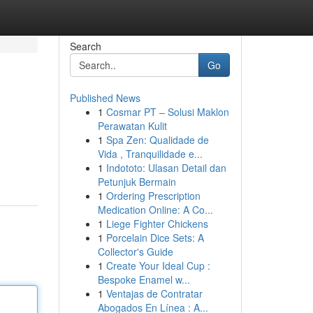
Search
Go
Published News
1
Cosmar PT – Solusi Maklon
Perawatan Kulit
1
Spa Zen: Qualidade de
Vida , Tranquilidade e...
1
Indototo: Ulasan Detail dan
Petunjuk Bermain
1
Ordering Prescription
Medication Online: A Co...
1
Liege Fighter Chickens
1
Porcelain Dice Sets: A
Collector's Guide
1
Create Your Ideal Cup :
Bespoke Enamel w...
1
Ventajas de Contratar
Abogados En Línea : A...