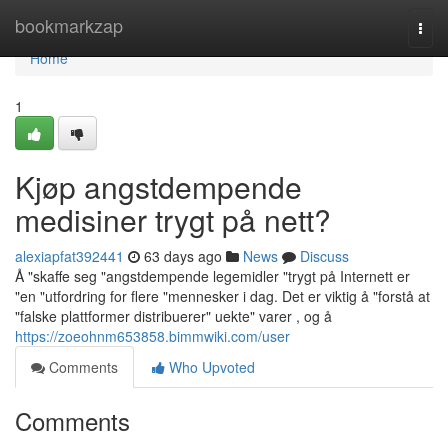
Home
bookmarkzap
Togg
navi
Home
1
Kjøp angstdempende
medisiner trygt på nett?
alexiapfat392441
63 days ago
News
Discuss
Å "skaffe seg "angstdempende legemidler "trygt på Internett er
"en "utfordring for flere "mennesker i dag. Det er viktig å "forstå at
"falske plattformer distribuerer" uekte" varer , og å
https://zoeohnm653858.bimmwiki.com/user
Comments
Who Upvoted
Comments