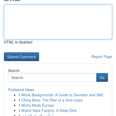
HTML is disabled
Report Page
Search
Go
Published News
1
Monk Backgrounds: A Guide to Devotion and Skill
1
Ching Boss: The Rise of a Viral craze
1
Muha Meds Europe
1
Brand Vape Factory: A Deep Dive
1
مُنظّف بالدمام للشقق