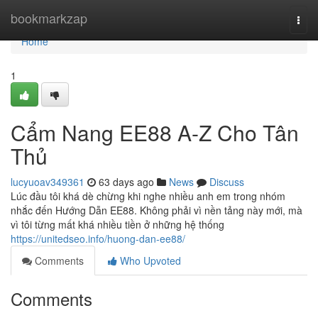
Home
bookmarkzap
Togg
navi
Home
1
Cẩm Nang EE88 A-Z Cho Tân
Thủ
lucyuoav349361
63 days ago
News
Discuss
Lúc đầu tôi khá dè chừng khi nghe nhiều anh em trong nhóm
nhắc đến Hướng Dẫn EE88. Không phải vì nền tảng này mới, mà
vì tôi từng mất khá nhiều tiền ở những hệ thống
https://unitedseo.info/huong-dan-ee88/
Comments
Who Upvoted
Comments