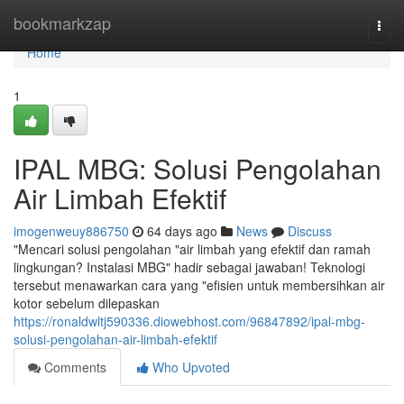
Home
bookmarkzap
Togg
navi
Home
1
IPAL MBG: Solusi Pengolahan
Air Limbah Efektif
imogenweuy886750
64 days ago
News
Discuss
"Mencari solusi pengolahan "air limbah yang efektif dan ramah
lingkungan? Instalasi MBG" hadir sebagai jawaban! Teknologi
tersebut menawarkan cara yang "efisien untuk membersihkan air
kotor sebelum dilepaskan
https://ronaldwltj590336.diowebhost.com/96847892/ipal-mbg-
solusi-pengolahan-air-limbah-efektif
Comments
Who Upvoted