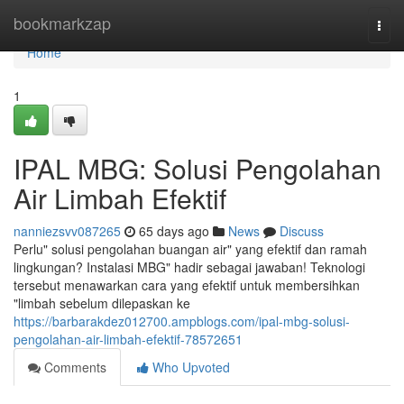
Home
bookmarkzap
Togg
navi
Home
1
IPAL MBG: Solusi Pengolahan
Air Limbah Efektif
nanniezsvv087265
65 days ago
News
Discuss
Perlu" solusi pengolahan buangan air" yang efektif dan ramah
lingkungan? Instalasi MBG" hadir sebagai jawaban! Teknologi
tersebut menawarkan cara yang efektif untuk membersihkan
"limbah sebelum dilepaskan ke
https://barbarakdez012700.ampblogs.com/ipal-mbg-solusi-
pengolahan-air-limbah-efektif-78572651
Comments
Who Upvoted