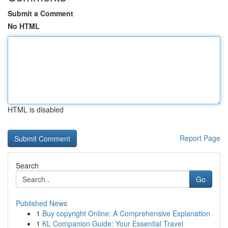
Submit a Comment
No HTML
HTML is disabled
Report Page
Search
Go
Published News
1
Buy copyright Online: A Comprehensive Explanation
1
KL Companion Guide: Your Essential Travel