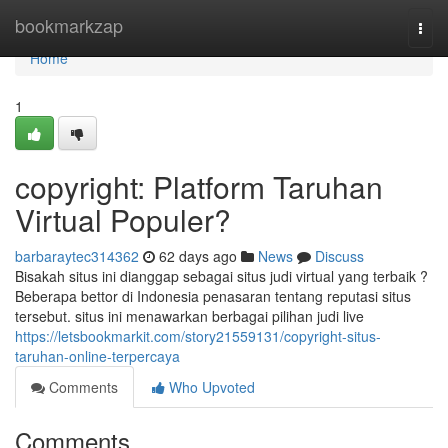
Home
bookmarkzap
Togg
navi
Home
1
copyright: Platform Taruhan
Virtual Populer?
barbaraytec314362
62 days ago
News
Discuss
Bisakah situs ini dianggap sebagai situs judi virtual yang terbaik ?
Beberapa bettor di Indonesia penasaran tentang reputasi situs
tersebut. situs ini menawarkan berbagai pilihan judi live
https://letsbookmarkit.com/story21559131/copyright-situs-
taruhan-online-terpercaya
Comments
Who Upvoted
Comments