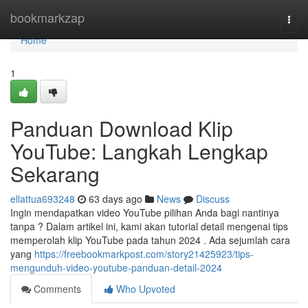
Home
bookmarkzap
Togg
navi
Home
1
Panduan Download Klip
YouTube: Langkah Lengkap
Sekarang
ellattua693248
63 days ago
News
Discuss
Ingin mendapatkan video YouTube pilihan Anda bagi nantinya
tanpa ? Dalam artikel ini, kami akan tutorial detail mengenai tips
memperolah klip YouTube pada tahun 2024 . Ada sejumlah cara
yang
https://freebookmarkpost.com/story21425923/tips-
mengunduh-video-youtube-panduan-detail-2024
Comments
Who Upvoted